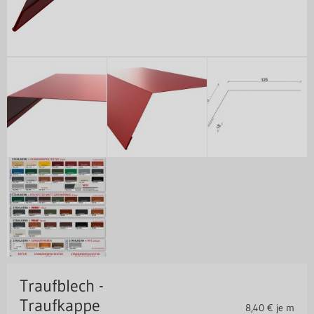
Traufblech -
Traufkappe
8,40
€ je m