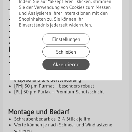
Indem Sie auf "akzeptieren" klicken, stimmen
verfügbar
Sie der Verwendung von Cookies zum Messen
Technische Daten
und Analysieren Ihrer Interaktionen mit den
Shopinhalten zu. Sie können Ihr
Kern: Stahl oder Aluminium
Einverständnis jederzeit widerrufen.
Materialstärken: 0,50 mm | 0,70 mm | 0,75 mm
Abmessungen: 15 / 70 / 125 mm
Winkel: 120°
Einstellungen
Länge: 2 m
Beschichtungen und Schutz
Schließen
Aluzink – Basis-Schutzschicht
[SP] 25 µm Standardpolyester – wirtschaftliche
Akzeptieren
Lösung
[PMG] 35 µm Polyester Matt (grobkörnig) – optisch
ansprechend & widerstandsfähig
[PM] 50 µm Purmat – besonders robust
[PL] 50 µm Purlak – Premium-Schutzschicht
Montage und Bedarf
Schraubenbedarf: ca. 2–4 Stück je lfm
Werte können je nach Schnee- und Windlastzone
variieren