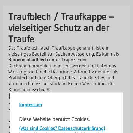
Traufblech / Traufkappe –
vielseitiger Schutz an der
Traufe
Das Traufblech, auch Traufkappe genannt, ist ein
vielseitiges Bauteil zur Dachentwässerung. Es kann als
Rinneneinlaufblech
unter Trapez- oder
Dachpfannenprofilen montiert werden und leitet das
Wasser gezielt in die Dachrinne. Alternativ dient es als
Prallblech
auf dem Obergurt des Trapezbleches und
verhindert, dass bei starkem Regen Wasser über die
Rinne hinausschießt.
Produktvorteile
Vielseitig einsetzbar: als Einlaufblech oder Prallblech
Impressum
Leitet Regenwasser sicher in die Rinne oder
verhindert Überlaufen
Diese Website benutzt Cookies.
Schutz vor Wasserschäden durch Starkregen
Robuste Ausführung aus Stahl oder Aluminium
(Was sind Cookies? Datenschutzerklärung)
Verschiedene Materialstärken und Beschichtungen