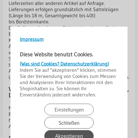
Lieferzeiten aller anderen Artikel auf Anfrage.
Lieferungen erfolgen grundsätzlich mit Sattelzügen
(Länge bis 18 m, Gesamtgewicht bis 40t)
bis Bordsteinkante.
Der Auftraggeber ist verpflichtet eine einwandfreie
Baustellenzufahrt zu gewährleisten.
Impressum
Kranentladungen sind nicht verpflichtender
Auftragsbestandteil, sondern gelten als zu
vereinbarender Zusatzservice.
Diese Website benutzt Cookies.
Sie sind ausschließlich als optional anzusehen und sind
(Was sind Cookies? Datenschutzerklärung)
bei Aufträgen immer mit anzugeben.
Indem Sie auf "akzeptieren" klicken, stimmen
Ansonsten muß die Entladung Bauseits erfolgen.
Sie der Verwendung von Cookies zum Messen
Liefergebiet ist Bundesrepublik Deutschland ohne Inseln.
und Analysieren Ihrer Interaktionen mit den
Shopinhalten zu. Sie können Ihr
Versandkosten Trapez- und Dachpfannenprofile,
Einverständnis jederzeit widerrufen.
Dachrinnen
Nur 129 € incl. 19 % MwSt.
Einstellungen
Bei Bestellung mehrerer Artikel werden nur einmal die
höchsten Versandkosten berechnet.
Schließen
Ab 100 m² frachtfreie Anlieferung (Profilbleche)
Akzeptieren