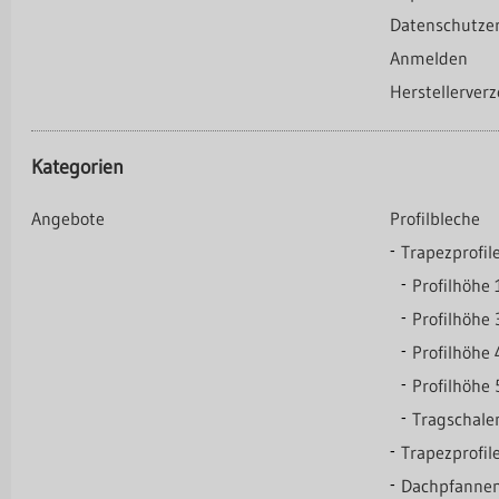
Datenschutze
Anmelden
Herstellerverz
Kategorien
Angebote
Profilbleche
Trapezprofi
Profilhöhe
Profilhöhe
Profilhöhe
Profilhöh
Tragschale
Trapezprofi
Dachpfannen