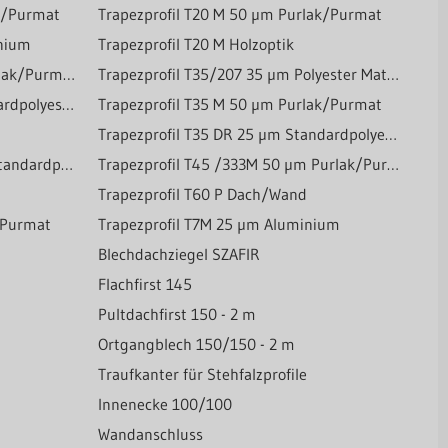
ak/Purmat
Trapezprofil T20 M 50 µm Purlak/Purmat
inium
Trapezprofil T20 M Holzoptik
Trapezprofil T35/207 50 µm Purlak/Purmat
Trapezprofil T35/207 35 µm Polyester Matt-Grobkörnig
Trapezprofil T35 M 25 µm Standardpolyester
Trapezprofil T35 M 50 µm Purlak/Purmat
Trapezprofil T35 DR 25 µm Standardpolyester
Trapezprofil T45 /333M 25 µm Standardpolyester
Trapezprofil T45 /333M 50 µm Purlak/Purmat
Trapezprofil T60 P Dach/Wand
k/Purmat
Trapezprofil T7M 25 µm Aluminium
Blechdachziegel SZAFIR
Flachfirst 145
Pultdachfirst 150 - 2 m
Ortgangblech 150/150 - 2 m
Traufkanter für Stehfalzprofile
Innenecke 100/100
Wandanschluss