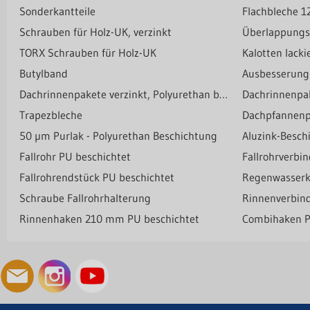
Sonderkantteile
Flachbleche 
Schrauben für Holz-UK, verzinkt
Überlappungs
TORX Schrauben für Holz-UK
Kalotten lack
Butylband
Ausbesserung
Dachrinnenpakete verzinkt, Polyurethan beschichtet (125/90)
Dachrinnenpak
Trapezbleche
Dachpfannenpr
50 µm Purlak - Polyurethan Beschichtung
Aluzink-Besc
Fallrohr PU beschichtet
Fallrohrverbi
Fallrohrendstück PU beschichtet
Regenwasserk
Schraube Fallrohrhalterung
Rinnenverbin
Rinnenhaken 210 mm PU beschichtet
Combihaken P