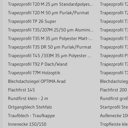
Trapezprofil T20 M 25 µm Standardpolyester
Trapezprofil
Trapezprofil T20 M 50 µm Purlak/Purmat
Trapezprofil TP 26 Super
Trapezprofil T35/207M 25/50 µm Aluminium
Trapezprofil 
Trapezprofil T35 M 35 µm Polyester Matt-Grobkörnig
Trapezprofil
Trapezprofil T35 DR 50 µm Purlak/Purmat
Trapezprofil T45 /333M 35 µm Polyester Matt-Grobkörnig
Trapezprofil
Trapezprofil T92 P Dach/Wand
Trapezprofil T7M Holzoptik
Trapezprofil 
Blechdachziegel OPTIMA Arad
Blechdachzie
Flachfirst 145
Flachfirst 20
Rundfirst klein - 2 m
Rundfirst gro
Ortgangblech Stehfalz
Startprofil St
Traufblech - Traufkappe
Außenecke 1
Innenecke 150/150
Tropfleiste kl