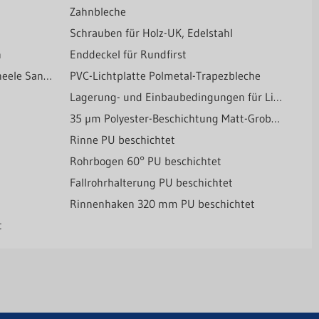
Zahnbleche
z
Schrauben für Holz-UK, Edelstahl
en
Enddeckel für Rundfirst
Sandwichelemente Sandwichpaneele Sandwichdach online Shop - Preis auf Anfrage
PVC-Lichtplatte Polmetal-Trapezbleche
Lagerung- und Einbaubedingungen für Lichtplatten
35 µm Polyester-Beschichtung Matt-Grobkörnig
Rinne PU beschichtet
Rohrbogen 60° PU beschichtet
Fallrohrhalterung PU beschichtet
Rinnenhaken 320 mm PU beschichtet
et