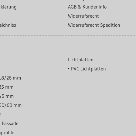
rklärung
AGB & Kundeninfo
Widerrufsrecht
eichniss
Widerrufsrecht Spedition
Lichtplatten
le
PVC Lichtplatten
 18/26 mm
 35 mm
 45 mm
e 50/60 mm
n
le Fassade
profile