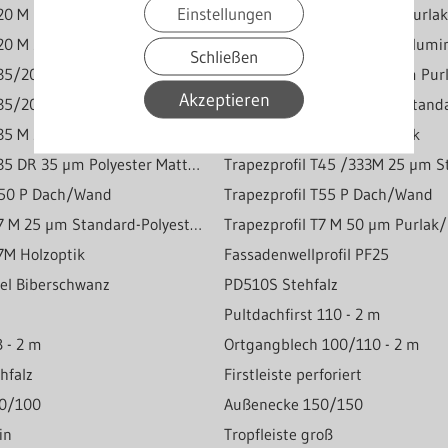
Einstellungen
 T20 M 50 µm Purlak/Purmat
Trapezprofil T20 M 50 µm Purl
Trapezprofil T20 M 35 µm Polyester Matt-Grobkörnig
Trapezprofil T20 M 25 µm Alum
Schließen
Trapezprofil T35/207 25 µm Standardpolyester
Akzeptieren
T35/207M Holzoptik
 T35 M 25/50 µm Aluminium
Trapezprofil T35 M Holzoptik
Trapezprofil T35 DR 35 µm Polyester Matt-Grobkörnig
 P50 P Dach/Wand
Trapezprofil T55 P Dach/Wand
Trapezprofil T7 M 25 µm Standard-Polyester
Trapezprofil T7 M 50 µm Purla
T7M Holzoptik
Fassadenwellprofil PF25
gel Biberschwanz
PD510S Stehfalz
0
Pultdachfirst 110 - 2 m
ß - 2 m
Ortgangblech 100/110 - 2 m
ehfalz
Firstleiste perforiert
00/100
Außenecke 150/150
ein
Tropfleiste groß