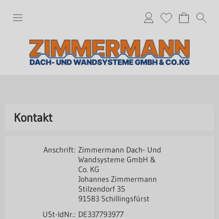
Kontakt
Anschrift:
Zimmermann Dach- Und
Wandsysteme GmbH &
Co. KG
Johannes Zimmermann
Stilzendorf 35
91583 Schillingsfürst
USt-IdNr.:
DE337793977