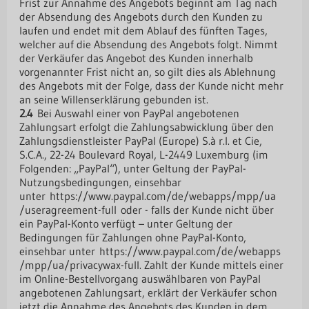
Frist zur Annahme des Angebots beginnt am Tag nach
der Absendung des Angebots durch den Kunden zu
laufen und endet mit dem Ablauf des fünften Tages,
welcher auf die Absendung des Angebots folgt. Nimmt
der Verkäufer das Angebot des Kunden innerhalb
vorgenannter Frist nicht an, so gilt dies als Ablehnung
des Angebots mit der Folge, dass der Kunde nicht mehr
an seine Willenserklärung gebunden ist.
2.4
Bei Auswahl einer von PayPal angebotenen
Zahlungsart erfolgt die Zahlungsabwicklung über den
Zahlungsdienstleister PayPal (Europe) S.à r.l. et Cie,
S.C.A., 22-24 Boulevard Royal, L-2449 Luxemburg (im
Folgenden: „PayPal“), unter Geltung der PayPal-
Nutzungsbedingungen, einsehbar
unter
https://www.paypal.com
/de
/webapps
/mpp
/ua
/useragreement-full
oder - falls der Kunde nicht über
ein PayPal-Konto verfügt – unter Geltung der
Bedingungen für Zahlungen ohne PayPal-Konto,
einsehbar unter
https://www.paypal.com
/de
/webapps
/mpp
/ua
/privacywax-full
. Zahlt der Kunde mittels einer
im Online-Bestellvorgang auswählbaren von PayPal
angebotenen Zahlungsart, erklärt der Verkäufer schon
jetzt die Annahme des Angebots des Kunden in dem