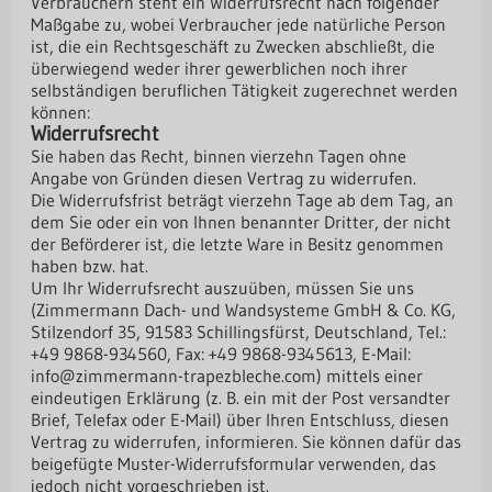
Verbrauchern steht ein Widerrufsrecht nach folgender
Maßgabe zu, wobei Verbraucher jede natürliche Person
ist, die ein Rechtsgeschäft zu Zwecken abschließt, die
überwiegend weder ihrer gewerblichen noch ihrer
selbständigen beruflichen Tätigkeit zugerechnet werden
können:
Widerrufsrecht
Sie haben das Recht, binnen vierzehn Tagen ohne
Angabe von Gründen diesen Vertrag zu widerrufen.
Die Widerrufsfrist beträgt vierzehn Tage ab dem Tag, an
dem Sie oder ein von Ihnen benannter Dritter, der nicht
der Beförderer ist, die letzte Ware in Besitz genommen
haben bzw. hat.
Um Ihr Widerrufsrecht auszuüben, müssen Sie uns
(Zimmermann Dach- und Wandsysteme GmbH & Co. KG,
Stilzendorf 35, 91583 Schillingsfürst, Deutschland, Tel.:
+49 9868-934560, Fax: +49 9868-9345613, E-Mail:
info@zimmermann-trapezbleche.com) mittels einer
eindeutigen Erklärung (z. B. ein mit der Post versandter
Brief, Telefax oder E-Mail) über Ihren Entschluss, diesen
Vertrag zu widerrufen, informieren. Sie können dafür das
beigefügte Muster-Widerrufsformular verwenden, das
jedoch nicht vorgeschrieben ist.