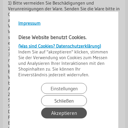
1) Bitte vermeiden Sie Beschädigungen und
Verunreinigungen der Ware. Senden Sie die Ware bitte in
Originalverpackung mit sämtlichem Zubehör und mit
allen Verpackungsbestandteilen an uns zurück.
Impressum
Verwenden Sie ggf. eine schützende Umverpackung.
Wenn Sie die Originalverpackung nicht mehr besitzen,
Diese Website benutzt Cookies.
sorgen Sie bitte mit einer geeigneten Verpackung für
einen ausreichenden Schutz vor Transportschäden.
(Was sind Cookies? Datenschutzerklärung)
2) Senden Sie die Ware bitte nicht unfrei an uns zurück.
Indem Sie auf "akzeptieren" klicken, stimmen
3) Bitte beachten Sie, dass die vorgenannten Ziffern 1-2
Sie der Verwendung von Cookies zum Messen
nicht Voraussetzung für die wirksame Ausübung des
und Analysieren Ihrer Interaktionen mit den
Widerrufsrechts sind.
Shopinhalten zu. Sie können Ihr
B. Widerrufsformular
Einverständnis jederzeit widerrufen.
Wenn Sie den Vertrag widerrufen wollen, dann füllen Sie
bitte dieses Formular aus und senden es zurück.
Einstellungen
An
Zimmermann Dach- und Wandsysteme GmbH & Co. KG
Stilzendorf 35
Schließen
91583 Schillingsfürst
Deutschland
Akzeptieren
Fax: +49 9868-9345613
E-Mail: info@zimmermann-trapezbleche.com