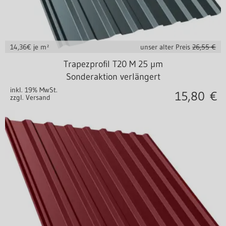
14,36
€ je m²
unser alter Preis
26,55 €
Stahl 0,50 mm
Trapezprofil T20 M 25 µm
Sonderaktion verlängert
inkl. 19% MwSt.
15,80
€
zzgl. Versand