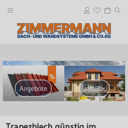
•
•
•
•
Dach- & Wandprofile
Angebote
InfoBox
Trapezblech günstig im