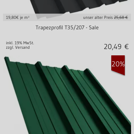
19,80
€ je m²
unser alter Preis
25,68 €
in vielen Varianten
Trapezprofil T35/207 - Sale
inkl. 19% MwSt.
20,49
€
zzgl. Versand
20%