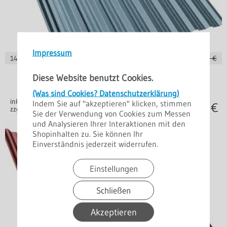
Impressum
14,36
€ je m²
unser alter Preis
26,55 €
Stahl 0,50 mm
Trapezprofil T18 DR 25 µm
Diese Website benutzt Cookies.
Sonderaktion verlängert
(Was sind Cookies? Datenschutzerklärung)
inkl. 19% MwSt.
Indem Sie auf "akzeptieren" klicken, stimmen
15,80
€
zzgl. Versand
Sie der Verwendung von Cookies zum Messen
und Analysieren Ihrer Interaktionen mit den
Shopinhalten zu. Sie können Ihr
Einverständnis jederzeit widerrufen.
Einstellungen
Schließen
Akzeptieren