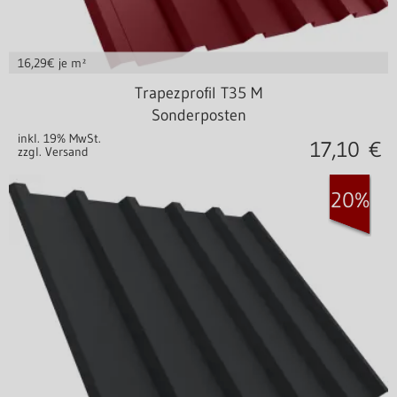
16,29
€ je m²
Stahl 0,40 mm
Trapezprofil T35 M
Sonderposten
inkl. 19% MwSt.
17,10
€
zzgl. Versand
20%