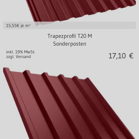
15,55
€ je m²
Stahl 0,40 mm
Trapezprofil T20 M
Sonderposten
inkl. 19% MwSt.
17,10
€
zzgl. Versand