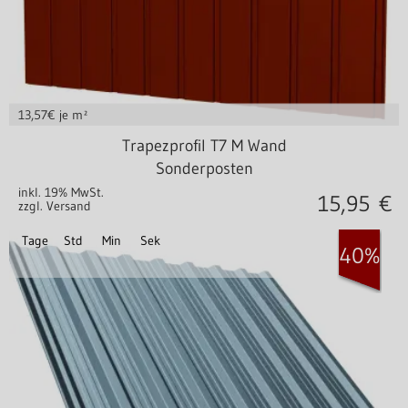
13,57
€ je m²
Stahl 0,40 mm
Trapezprofil T7 M Wand
Sonderposten
inkl. 19% MwSt.
15,95
€
zzgl. Versand
Tage
Std
Min
Sek
40%