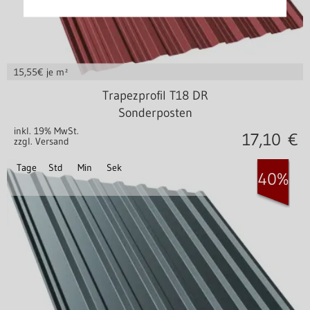
15,55
€ je m²
Stahl 0,40 mm
Trapezprofil T18 DR
Sonderposten
inkl. 19% MwSt.
17,10
€
zzgl. Versand
Tage
Std
Min
Sek
40%