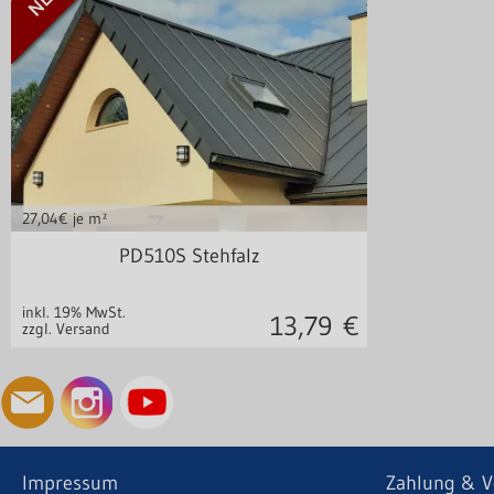
27,04
€ je m²
Stahl 0,50 mm
PD510S Stehfalz
inkl. 19% MwSt.
13,79
€
zzgl. Versand
Impressum
Zahlung & V