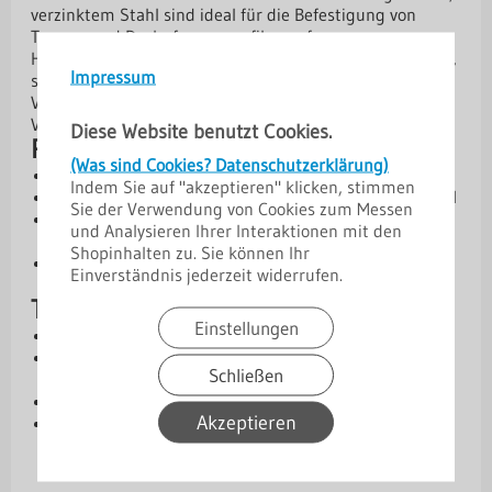
verzinktem Stahl sind ideal für die Befestigung von
Trapez- und Dachpfannenprofilen auf
Holzunterkonstruktionen. Sie ermöglichen eine schnelle,
Impressum
saubere Montage und sorgen für eine dauerhafte
Verbindung. Je nach Größe eignen sie sich für die
Verschraubung im Obergurt oder Untergurt.
Diese Website benutzt Cookies.
Produktvorteile
(Was sind Cookies? Datenschutzerklärung)
Selbstbohrend:
Schnelle Montage ohne Vorbohren
Indem Sie auf "akzeptieren" klicken, stimmen
Stabil & zuverlässig:
Hochvergüteter, verzinkter Stahl
Sie der Verwendung von Cookies zum Messen
Vielseitig einsetzbar:
Für Obergurt oder Untergurt –
und Analysieren Ihrer Interaktionen mit den
je nach Schraubengröße
Shopinhalten zu. Sie können Ihr
Dauerhafte Verbindung:
Ideal für
Einverständnis jederzeit widerrufen.
Holzunterkonstruktionen
Technische Daten
Einstellungen
Material: Hochvergütungsstahl, verzinkt
Dichtscheibe 14 mm mit aufgezogener EPDM-
Schließen
Dichtung
Gewinde Ø 4,8 mm, Bohrspitze
Akzeptieren
Einsatzbereiche: Obergurt / Untergurt (je nach
Schraubengröße)