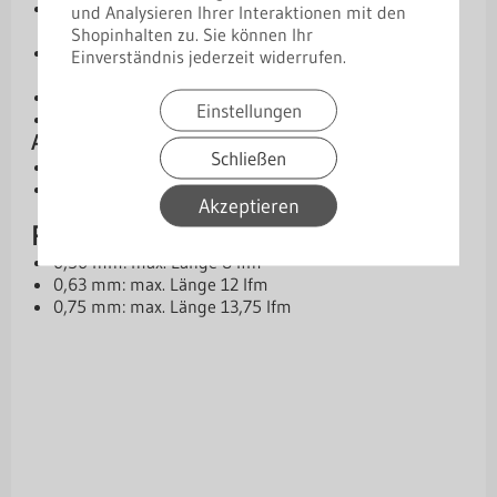
[SP] 25 µm Standardpolyester – wirtschaftliche
und Analysieren Ihrer Interaktionen mit den
Lösung
Shopinhalten zu. Sie können Ihr
[PMG] 35 µm Polyester Matt (grobkörnig) –
Einverständnis jederzeit widerrufen.
verbesserte Optik & Schutz
[PM] 50 µm Purmat – besonders widerstandsfähig
Einstellungen
[PL] 50 µm Purlak – robuste Premium-Option
Antikondensbeschichtung
Schließen
Wasseraufnahmevermögen: 700–900 g/m²
15 cm thermische Verödung an den Enden möglich
Akzeptieren
(ab 1,5 m Plattenlänge)
Paneellängen und Maße
0,50 mm: max. Länge 8 lfm
0,63 mm: max. Länge 12 lfm
0,75 mm: max. Länge 13,75 lfm