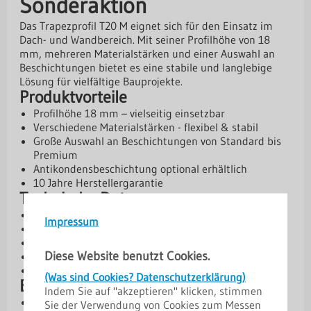
Sonderaktion
Das Trapezprofil T20 M eignet sich für den Einsatz im
Dach- und Wandbereich. Mit seiner Profilhöhe von 18
mm, mehreren Materialstärken und einer Auswahl an
Beschichtungen bietet es eine stabile und langlebige
Lösung für vielfältige Bauprojekte.
Produktvorteile
Profilhöhe 18 mm – vielseitig einsetzbar
Verschiedene Materialstärken - flexibel & stabil
Große Auswahl an Beschichtungen von Standard bis
Premium
Antikondensbeschichtung optional erhältlich
10 Jahre Herstellergarantie
Technische Daten
Profilhöhe: 18 mm
Impressum
Gesamtbreite: 1138 mm
Deckbreite: 1100 mm
Diese Website benutzt Cookies.
Kern: Stahl, S280GD + Z275 gem. EN 10169
Materialstärken: 0,50 mm | 0,63 mm | 0,75 mm
(Was sind Cookies? Datenschutzerklärung)
Beschichtungen und Schutz
Indem Sie auf "akzeptieren" klicken, stimmen
Aluzink – Basis-Schutzschicht
Sie der Verwendung von Cookies zum Messen