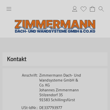
Kontakt
Anschrift:
Zimmermann Dach- Und
Wandsysteme GmbH &
Co. KG
Johannes Zimmermann
Stilzendorf 35
91583 Schillingsfürst
USt-IdNr.:
DE337793977