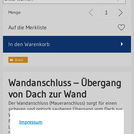
Menge:
Auf die Merkliste
In den Warenkorb
Wandanschluss – Übergang
von Dach zur Wand
Der Wandanschluss (Maueranschluss) sorgt für einen
sicheren und optisch sauberen Übergang vom Dach zur
Wand oder Mauer. Er verhindert, dass Wasser in die
Fassade eindringen kann, und stellt eine langlebige
Impressum
Lösung für den Dachabschluss dar. Je nach baulicher
Situation stehen drei verschiedene Typen zur Auswahl.