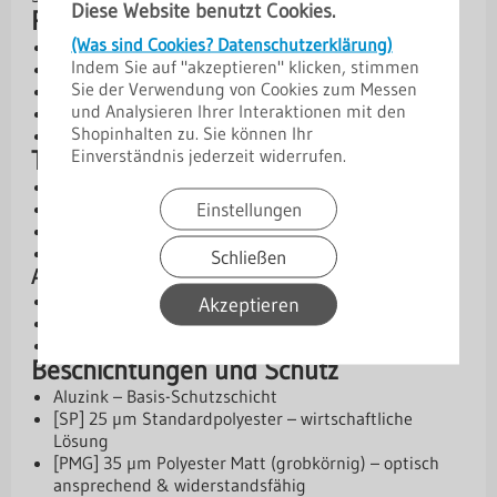
Diese Website benutzt Cookies.
Produktvorteile
(Was sind Cookies? Datenschutzerklärung)
Sicherer Übergang vom Dach zur Wand/Mauer
Indem Sie auf "akzeptieren" klicken, stimmen
Schutz vor eindringendem Wasser an der Fassade
Sie der Verwendung von Cookies zum Messen
Drei Typen für flexible Einsatzmöglichkeiten
und Analysieren Ihrer Interaktionen mit den
Robuste Ausführung in Stahl oder Aluminium
Shopinhalten zu. Sie können Ihr
Vielfältige Beschichtungen für lange Haltbarkeit
Einverständnis jederzeit widerrufen.
Technische Daten
Kern: Stahl oder Aluminium
Einstellungen
Materialstärken: 0,50 mm | 0,70 mm | 0,75 mm
Winkel: 90°
Länge: 2 m
Schließen
Abmessungen der Typen:
Typ 1
: 15/25/100/110/15/10 mm
Akzeptieren
Typ 2
: 10/100/110/15/15 mm
Typ 3
: 10/100/110/15/10 mm
Beschichtungen und Schutz
Aluzink – Basis-Schutzschicht
[SP] 25 µm Standardpolyester – wirtschaftliche
Lösung
[PMG] 35 µm Polyester Matt (grobkörnig) – optisch
ansprechend & widerstandsfähig