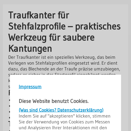
Traufkanter für
Stehfalzprofile – praktisches
Werkzeug für saubere
Kantungen
Der Traufkanter ist ein spezielles Werkzeug, das beim
Verlegen von Stehfalzprofilen eingesetzt wird. Er dient
dazu, das Blechende an der Traufe präzise umzubiegen,
sodass es sicher in das Startprofil eingehängt werden
kann. Dadurch wird die Montage erleichtert und ein
Impressum
sauberer, stabiler Dachabschluss gewährleistet.
Produktvorteile
Spezielles Werkzeug für Stehfalzprofile
Diese Website benutzt Cookies.
Erleichtert das Umkanten des Bleches an der Traufe
(Was sind Cookies? Datenschutzerklärung)
Sorgt für passgenaues Einhängen ins Startprofil
Indem Sie auf "akzeptieren" klicken, stimmen
Robuste Ausführung für langlebigen Einsatz
Sie der Verwendung von Cookies zum Messen
Technische Daten
und Analysieren Ihrer Interaktionen mit den
Länge: 480 mm