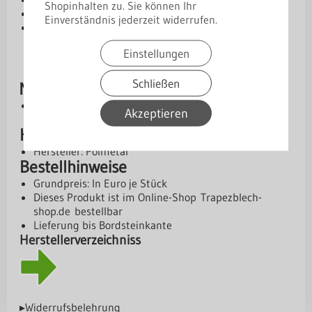
Shopinhalten zu. Sie können Ihr
Materialstärke: 2 mm
Einverständnis jederzeit widerrufen.
Ausführung: verzinkt
Einstellungen
Schließen
Montage
Bitte Montageanleitung des Herstellers
Akzeptieren
beachten,
Download
verfügbar
Hersteller
Hersteller: Polmetal
Bestellhinweise
Grundpreis: In Euro je Stück
Dieses Produkt ist im Online-Shop
Trapezblech-
shop.de
bestellbar
Lieferung bis Bordsteinkante
Herstellerverzeichniss
▸Widerrufsbelehrung