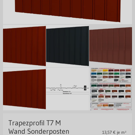
Trapezprofil T7 M
Wand Sonderposten
13,57
€ je m²