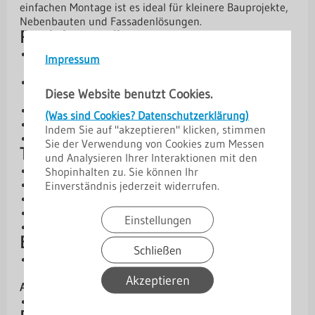
einfachen Montage ist es ideal für kleinere Bauprojekte,
Nebenbauten und Fassadenlösungen.
Produktvorteile
Geringe Profilhöhe von 7 mm für elegante
Impressum
Anwendungen an der Fassade
Große Deckbreite von 1175 mm für effiziente
Diese Website benutzt Cookies.
Flächenabdeckung
Robuster Stahlkern nach EN 10169
(Was sind Cookies? Datenschutzerklärung)
Wirtschaftliche Standardbeschichtung
Indem Sie auf "akzeptieren" klicken, stimmen
Sonderposten – besonders preisgünstig
Sie der Verwendung von Cookies zum Messen
Technische Daten
und Analysieren Ihrer Interaktionen mit den
Profilhöhe: 7 mm
Shopinhalten zu. Sie können Ihr
Deckbreite: 1175 mm
Einverständnis jederzeit widerrufen.
Gesamtbreite: 1197 mm
Kern: Stahl, S280GD + Z275 nach EN 10169
Einstellungen
Materialstärke: 0,40 mm
Beschichtungen und Schutz
Schließen
[SP] 25 µm Standardpolyester – wirtschaftliche
Lösung
Akzeptieren
Antikondensbeschichtung:
Wasseraufnahmevermögen 700–900 g/m²