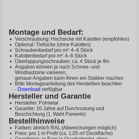
Montage und Bedarf:
Verschraubung: Hochsicke mit Kalotten (empfohlen)
Optional: Tiefsicke (ohne Kalotten)
Schraubenbedarf pro m²: 4–6 Stück
Kalottenbedarf pro m²: 4–6 Stück
Überlappungsschrauben: ca. 4 Stück je lfm
Angaben können je nach Schnee- und
Windlastzone variieren,
genaue Angaben kann Ihnen ein Statiker machen
Bitte Montageanleitung des Herstellers beachten
-
Download
verfügbar
Hersteller und Garantie
Hersteller: Polmetal
Garantie: 10 Jahre auf Durchrostung und
Beschichtung (1. Wahl Paneele)
Bestellhinweise
Farben: ähnlich RAL (Abweichungen möglich)
Preis: pro 1 m Profil (ca. 1,05 m² Deckfläche)
Grundpreis: in Euro je Quadratmeter, ohne