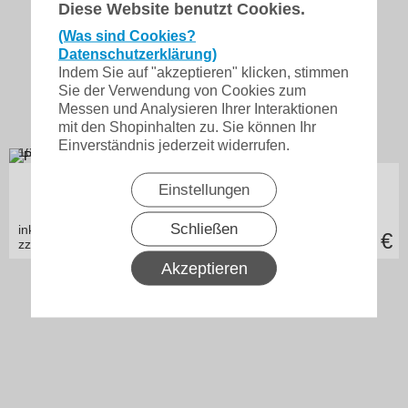
Diese Website benutzt Cookies.
(Was sind Cookies?
Datenschutzerklärung)
Indem Sie auf "akzeptieren" klicken, stimmen
Sie der Verwendung von Cookies zum
Messen und Analysieren Ihrer Interaktionen
mit den Shopinhalten zu. Sie können Ihr
Einverständnis jederzeit widerrufen.
10,49
€ je m
in vielen Varianten
Pultdachfirst 110 - 2 m
Einstellungen
Schließen
inkl. 19% MwSt.
20,99
€
zzgl. Versand
Akzeptieren