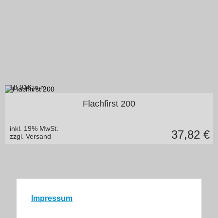
18,91
€ je m
in vielen Varianten
Flachfirst 200
inkl. 19% MwSt.
37,82
€
zzgl. Versand
Impressum