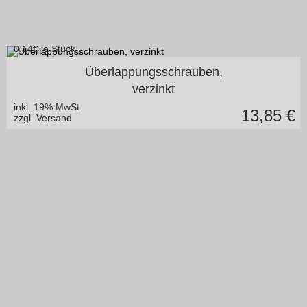
0,14
€ je Stück
4,8 x 20 mm blank o. lackiert
Überlappungsschrauben,
verzinkt
inkl. 19% MwSt.
13,85
€
zzgl. Versand