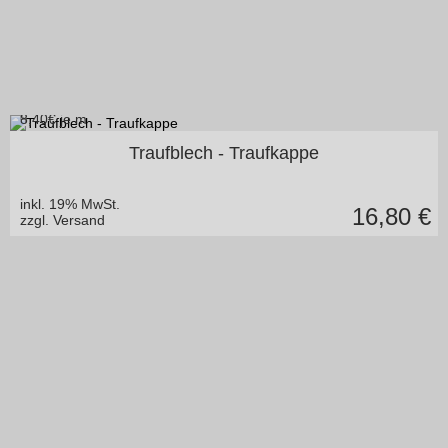
8,40
€ je m
in vielen Varianten
Traufblech - Traufkappe
inkl. 19% MwSt.
16,80
€
zzgl. Versand