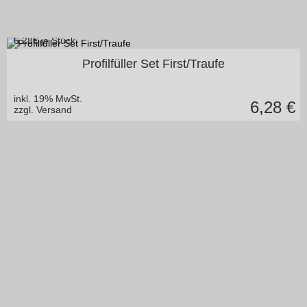
6,28
€ je Stück
in vielen Varianten
Profilfüller Set First/Traufe
inkl. 19% MwSt.
6,28
€
zzgl. Versand