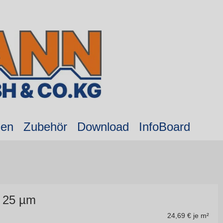
nen
Zubehör
Download
InfoBoard
M 25 µm
24,69
€ je m²