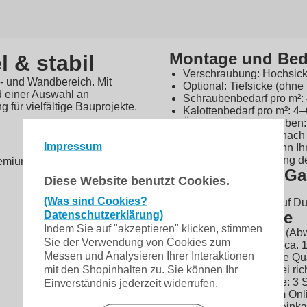
Montage und Bed
l & stabil
Verschraubung: Hochsicke
h- und Wandbereich. Mit
Optional: Tiefsicke (ohne
d einer Auswahl an
Schraubenbedarf pro m²:
 für vielfältige Bauprojekte.
Kalottenbedarf pro m²: 4
Überlappungsschrauben: c
Angaben können je nach 
Impressum
genaue Angaben kann Ihn
Bitte Montageanleitung d
remium
Hersteller und Ga
Diese Website benutzt Cookies.
Hersteller: Polmetal
(Was sind Cookies?
Garantie: 10 Jahre auf D
Bestellhinweise
Datenschutzerklärung)
Indem Sie auf "akzeptieren" klicken, stimmen
Farben: ähnlich RAL (Ab
Sie der Verwendung von Cookies zum
Preis: pro 1 m Profil (ca.
Messen und Analysieren Ihrer Interaktionen
Grundpreis: in Euro je Q
mit den Shopinhalten zu. Sie können Ihr
Angebot nur gültig bei r
Mindestbestellmenge: 3 
Einverständnis jederzeit widerrufen.
Dieses Produkt ist im On
Lieferung bis Bordsteink