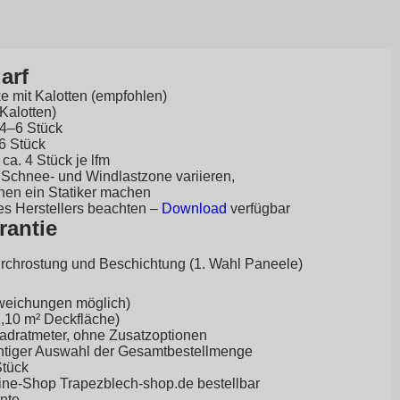
arf
 mit Kalotten (empfohlen)
 Kalotten)
 4–6 Stück
–6 Stück
a. 4 Stück je lfm
Schnee- und Windlastzone variieren,
en ein Statiker machen
es Herstellers beachten –
Download
verfügbar
rantie
urchrostung und Beschichtung (1. Wahl Paneele)
weichungen möglich)
 1,10 m² Deckfläche)
uadratmeter, ohne Zusatzoptionen
ichtiger Auswahl der Gesamtbestellmenge
Stück
line-Shop
Trapezblech-shop.de
bestellbar
ante