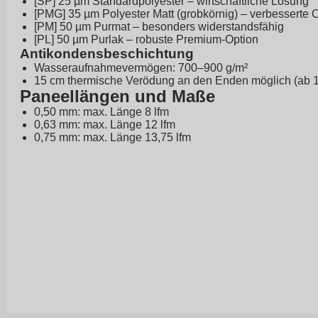
[SP] 25 µm Standardpolyester – wirtschaftliche Lösung
[PMG] 35 µm Polyester Matt (grobkörnig) – verbesserte 
[PM] 50 µm Purmat – besonders widerstandsfähig
[PL] 50 µm Purlak – robuste Premium-Option
Antikondensbeschichtung
Wasseraufnahmevermögen: 700–900 g/m²
15 cm thermische Verödung an den Enden möglich (ab 1
Paneellängen und Maße
0,50 mm: max. Länge 8 lfm
0,63 mm: max. Länge 12 lfm
0,75 mm: max. Länge 13,75 lfm