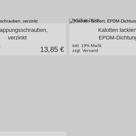
0,42
€ je Stück
20 mm blank o. lackiert
in vielen Variant
lappungsschrauben,
Kalotten lackier
verzinkt
EPDM-Dichtun
.
inkl. 19% MwSt.
13,85
€
zzgl. Versand
n vielen Varianten