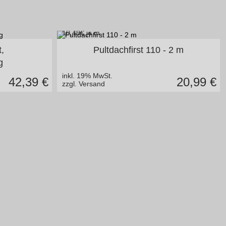
10,49
€ je m
en
in vielen Varianten
t,
Pultdachfirst 110 - 2 m
g
inkl. 19% MwSt.
42,39
€
20,99
€
zzgl. Versand