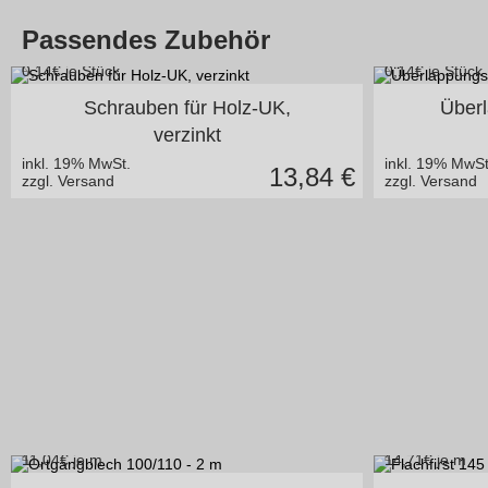
Passendes Zubehör
0,14
€ je Stück
0,14
€ je Stück
in vielen Varianten
4,8 x 
Schrauben für Holz-UK,
Über
verzinkt
inkl. 19% MwSt.
inkl. 19% MwSt
13,84
€
zzgl. Versand
zzgl. Versand
11,04
€ je m
14,71
€ je m
in vielen Varianten
i