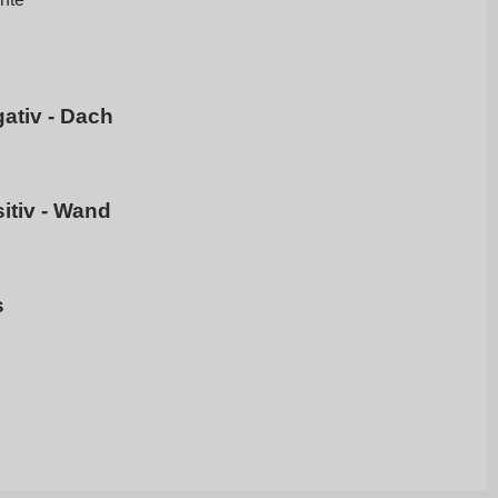
ativ - Dach
itiv - Wand
s