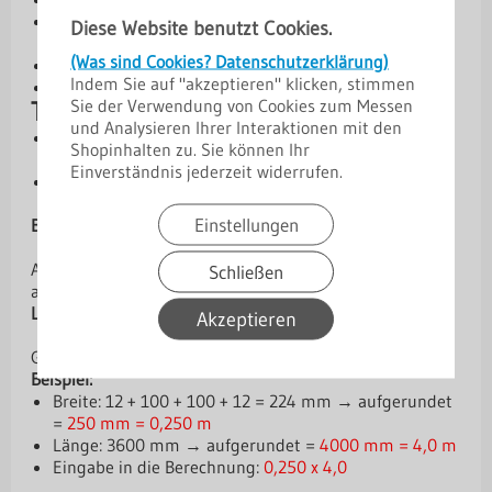
Hohe Flexibilität durch individuelle Winkel- und
Diese Website benutzt Cookies.
Maßangaben
(Was sind Cookies? Datenschutzerklärung)
Verschiedene Beschichtungen für optimalen Schutz
Indem Sie auf "akzeptieren" klicken, stimmen
Ideal für Sonderlösungen im Dach- und Fassadenbau
Sie der Verwendung von Cookies zum Messen
Technische Daten und Berechnung
und Analysieren Ihrer Interaktionen mit den
Vorgabe: Skizze mit Vermaßung und Winkelangaben
Shopinhalten zu. Sie können Ihr
im PDF-Format erforderlich
Einverständnis jederzeit widerrufen.
Preisberechnung: erfolgt nach Prüfung der Skizze
(Abweichungen möglich)
Einstellungen
Breitenberechnung:
Alle Schenkelmaße addieren und auf volle 50 mm
Schließen
aufrunden.
Längenberechnung:
Akzeptieren
Gesamtlänge auf volle Meter aufrunden.
Beispiel:
Breite: 12 + 100 + 100 + 12 = 224 mm → aufgerundet
=
250 mm = 0,250 m
Länge: 3600 mm → aufgerundet =
4000 mm = 4,0 m
Eingabe in die Berechnung:
0,250 x 4,0