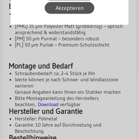
Beschichtungen und Schutz
Akzeptieren
[SP] 25 µm Standardpolyester – wirtschaftliche
Lösung
[PMG] 35 µm Polyester Matt (grobkörnig) – optisch
ansprechend & widerstandsfähig
[PM] 50 µm Purmat – besonders robust
[PL] 50 µm Purlak – Premium-Schutzschicht
Montage und Bedarf
Schraubenbedarf: ca. 2–4 Stück je lfm
Werte können je nach Schnee- und Windlastzone
variieren
Genaue Angaben kann Ihnen ein Statiker machen
Bitte Montageanleitung des Herstellers
beachten,
Download
verfügbar
Hersteller und Garantie
Hersteller: Polmetal
Garantie: 10 Jahre auf Durchrostung und
Beschichtung
Bestellhinweise