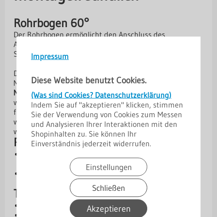
Rohrbogen 60°
Der Rohrbogen ermöglicht den Anschluss des
Ablaufstutzens an das Fallrohr. Sie werden mit einem
Standardwinkel von 60° hergestellt.
Impressum
Das Dachrinnensystem
Niagara
sind ein hochwertiges
Diese Website benutzt Cookies.
Metallrinnensystem, das speziell für eine
einfache
Montage
und eine
effiziente Wasserableitung
entwickelt
(Was sind Cookies? Datenschutzerklärung)
wurde. Die beidseitige Polyurethanbeschichtung sorgt
Indem Sie auf "akzeptieren" klicken, stimmen
für ausgezeichnete Korrosions- und Farbbeständigkeit,
Sie der Verwendung von Cookies zum Messen
wodurch die Dachrinne besonders langlebig und
und Analysieren Ihrer Interaktionen mit den
witterungsfest ist.
Shopinhalten zu. Sie können Ihr
Produktvorteile
Einverständnis jederzeit widerrufen.
Hohe Lebensdauer:
Verzinkter Stahl mit
Polyurethanbeschichtung
Einstellungen
Korrosions- & UV-beständig:
Optimaler Schutz vor
Witterungseinflüssen.
Schließen
Technische Daten
Material: Stahl, verzinkt Zn 275 g/m²
Akzeptieren
Materialstärke: 0,6 mm