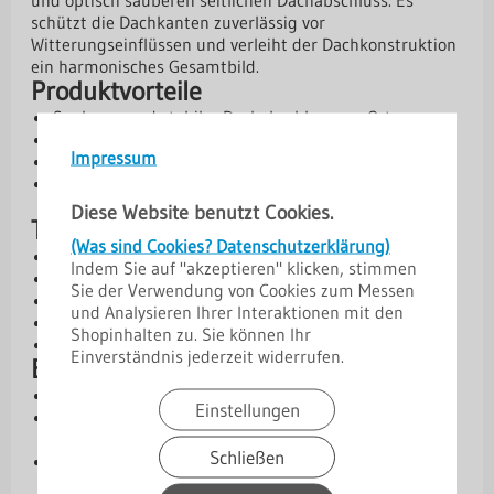
und optisch sauberen seitlichen Dachabschluss. Es
schützt die Dachkanten zuverlässig vor
Witterungseinflüssen und verleiht der Dachkonstruktion
ein harmonisches Gesamtbild.
Produktvorteile
Sauberer und stabiler Dachabschluss am Ortgang
Schutz der Dachkanten vor Witterungseinflüssen
Impressum
Robuste Ausführung aus Stahl oder Aluminium
Verschiedene Materialstärken und Beschichtungen
verfügbar
Diese Website benutzt Cookies.
Technische Daten
(Was sind Cookies? Datenschutzerklärung)
Kern: Stahl oder Aluminium
Indem Sie auf "akzeptieren" klicken, stimmen
Materialstärken: 0,50 mm | 0,70 mm | 0,75 mm
Sie der Verwendung von Cookies zum Messen
Abmessungen: 15 / 150 / 150 / 15 / 10 mm
und Analysieren Ihrer Interaktionen mit den
Winkel: 90°
Shopinhalten zu. Sie können Ihr
Länge: 2 m
Einverständnis jederzeit widerrufen.
Beschichtungen und Schutz
Aluzink – Basis-Schutzschicht
Einstellungen
[SP] 25 µm Standardpolyester – wirtschaftliche
Lösung
Schließen
[PMG] 35 µm Polyester Matt (grobkörnig) – optisch
ansprechend & widerstandsfähig