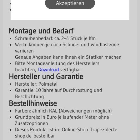
Akzeptieren
[PM] 50 µm Purmat – besonders robust
[PL] 50 µm Purlak – Premium-Schutzschicht
Montage und Bedarf
Schraubenbedarf: ca. 2–4 Stück je lfm
Werte können je nach Schnee- und Windlastzone
variieren
Genaue Angaben kann Ihnen ein Statiker machen
Bitte Montageanleitung des Herstellers
beachten,
Download
verfügbar
Hersteller und Garantie
Hersteller: Polmetal
Garantie: 10 Jahre auf Durchrostung und
Beschichtung
Bestellhinweise
Farben: ähnlich RAL (Abweichungen möglich)
Grundpreis: In Euro je laufender Meter ohne
Zusatzoptionen
Dieses Produkt ist im Online-Shop
Trapezblech-
shop.de
bestellbar