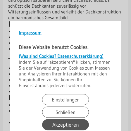
und optisch sauberen seitlichen Dachabschluss. Es
schützt die Dachkanten zuverlässig vor
Witterungseinflüssen und verleiht der Dachkonstruktion
ein harmonisches Gesamtbild.
Produktvorteile
Sauberer und stabiler Dachabschluss am Ortgang
Impressum
Schutz der Dachkanten vor Witterungseinflüssen
Robuste Ausführung aus Stahl oder Aluminium
Diese Website benutzt Cookies.
Verschiedene Materialstärken und Beschichtungen
verfügbar
(Was sind Cookies? Datenschutzerklärung)
Technische Daten
Indem Sie auf "akzeptieren" klicken, stimmen
Sie der Verwendung von Cookies zum Messen
Kern: Stahl oder Aluminium
und Analysieren Ihrer Interaktionen mit den
Materialstärken: 0,50 mm | 0,70 mm | 0,75 mm
Shopinhalten zu. Sie können Ihr
Abmessungen: 15 / 100 / 110 / 15 / 10 mm
Einverständnis jederzeit widerrufen.
Winkel: 90°
Länge: 2 m
Beschichtungen und Schutz
Einstellungen
Aluzink – Basis-Schutzschicht
[SP] 25 µm Standardpolyester – wirtschaftliche
Schließen
Lösung
[PMG] 35 µm Polyester Matt (grobkörnig) – optisch
Akzeptieren
ansprechend & widerstandsfähig