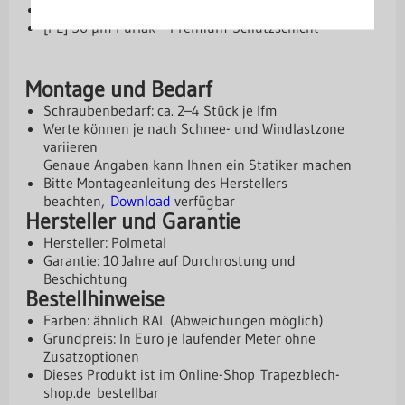
[PM] 50 µm Purmat – besonders robust
[PL] 50 µm Purlak – Premium-Schutzschicht
Montage und Bedarf
Schraubenbedarf: ca. 2–4 Stück je lfm
Werte können je nach Schnee- und Windlastzone
variieren
Genaue Angaben kann Ihnen ein Statiker machen
Bitte Montageanleitung des Herstellers
beachten,
Download
verfügbar
Hersteller und Garantie
Hersteller: Polmetal
Garantie: 10 Jahre auf Durchrostung und
Beschichtung
Bestellhinweise
Farben: ähnlich RAL (Abweichungen möglich)
Grundpreis: In Euro je laufender Meter ohne
Zusatzoptionen
Dieses Produkt ist im Online-Shop
Trapezblech-
shop.de
bestellbar