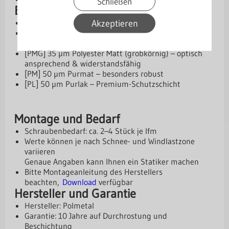
Schließen
Beschichtungen und Schutz
Aluzink – Basis-Schutzschicht
Akzeptieren
[SP] 25 µm Standardpolyester – wirtschaftliche
Lösung
[PMG] 35 µm Polyester Matt (grobkörnig) – optisch
ansprechend & widerstandsfähig
[PM] 50 µm Purmat – besonders robust
[PL] 50 µm Purlak – Premium-Schutzschicht
Montage und Bedarf
Schraubenbedarf: ca. 2–4 Stück je lfm
Werte können je nach Schnee- und Windlastzone
variieren
Genaue Angaben kann Ihnen ein Statiker machen
Bitte Montageanleitung des Herstellers
beachten,
Download
verfügbar
Hersteller und Garantie
Hersteller: Polmetal
Garantie: 10 Jahre auf Durchrostung und
Beschichtung