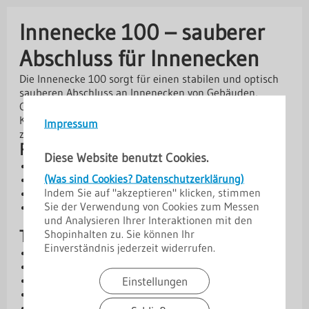
Innenecke 100 – sauberer
Abschluss für Innenecken
Die Innenecke 100 sorgt für einen stabilen und optisch
sauberen Abschluss an Innenecken von Gebäuden,
Carports oder ähnlichen Konstruktionen. Sie schützt die
Kanten zuverlässig vor Witterungseinflüssen und trägt
Impressum
zu einer harmonischen Gesamtoptik bei.
Produktvorteile
Diese Website benutzt Cookies.
Sauberer und stabiler Abschluss für Innenecken
(Was sind Cookies? Datenschutzerklärung)
Schutz der Innenkanten vor Wind und Wetter
Indem Sie auf "akzeptieren" klicken, stimmen
Robuste Ausführung aus Stahl oder Aluminium
Sie der Verwendung von Cookies zum Messen
Verschiedene Materialstärken und langlebige
und Analysieren Ihrer Interaktionen mit den
Beschichtungen verfügbar
Technische Daten
Shopinhalten zu. Sie können Ihr
Einverständnis jederzeit widerrufen.
Kern: Stahl oder Aluminium
Materialstärken: 0,50 mm | 0,70 mm | 0,75 mm
Abmessungen: 15 / 100 / 100 / 15 mm
Einstellungen
Winkel: 90°
Länge: 2 m